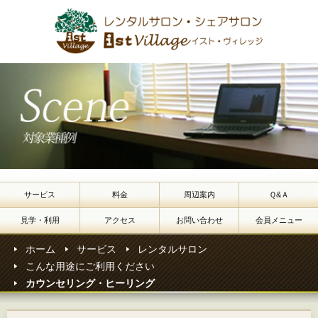
レン
サービス
料金
周辺案内
Ｑ&Ａ
見学・利用
アクセス
お問い合わせ
会員メニュー
ホーム
サービス
レンタルサロン
こんな用途にご利用ください
カウンセリング・ヒーリング