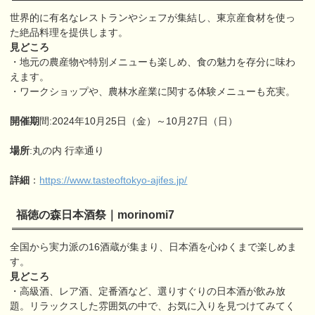
世界的に有名なレストランやシェフが集結し、東京産食材を使っ
た絶品料理を提供します。
見どころ
・地元の農産物や特別メニューも楽しめ、食の魅力を存分に味わ
えます。
・ワークショップや、農林水産業に関する体験メニューも充実。
開催期
間:2024年10月25日（金）～10月27日（日）
場所
:丸の内 行幸通り
詳細
：
https://www.tasteoftokyo-ajifes.jp/
福徳の森日本酒祭｜morinomi7
全国から実力派の16酒蔵が集まり、日本酒を心ゆくまで楽しめま
す。
見どころ
・高級酒、レア酒、定番酒など、選りすぐりの日本酒が飲み放
題。リラックスした雰囲気の中で、お気に入りを見つけてみてく