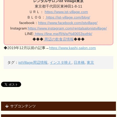
レンタルサロンist Village東京
東京都千代田区東神田1-8-11
ＵＲＬ：
https://www.ist-village.com
ＢＬＯＧ：
https://ist-village.com/blog/
facebook：
https://www.facebook.com/istvillage/
Instagram:
https://www.instagram.com/rentalsalonistvillage/
LINE:
https://line.me/R/ti/p/%40653sxthk/
◆◆◆
周辺の飲食店情報
◆◆◆
◆2019年12月以前の記事→
https://www.kashi-salon.com
タグ：
istVillage周辺情報
,
インスタ映え
,
日本橋
,
東京
サブコンテンツ