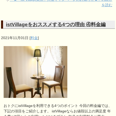
を読む
istVillageをおススメする4つの理由 ④料金編
2021年11月01日
[
料金
]
おトクにistVillageを利用できる4つのポイント 今回の料金編では、
下記の項目をご紹介します。 istVillageならお値段以上の満足度 年