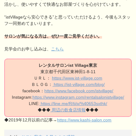
活かし、使いやすくて快適なお部屋づくりを心がけています。
“istVillageなら安心できる”と思っていただけるよう、今後もスタッ
フ一同努めてまいります。
サロンが気になる方は、ぜひ一度ご見学ください。
見学会のお申し込みは、
こちら
レンタルサロンist Village東京
東京都千代田区東神田1-8-11
ＵＲＬ：
https://www.ist-village.com
ＢＬＯＧ：
https://ist-village.com/blog/
facebook：
https://www.facebook.com/istvillage/
Instagram:
https://www.instagram.com/rentalsalonistvillage/
LINE:
https://line.me/R/ti/p/%40653sxthk/
◆◆◆
周辺の飲食店情報
◆◆◆
◆2019年12月以前の記事→
https://www.kashi-salon.com